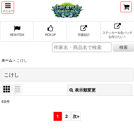
メニュー
ステッカー＆缶バッチ
NEW ITEM
PICK UP
作家紹介
を作りたい！
ホーム
>
こけし
こけし
表示順変更
閉じる
69
件
表示数
:
1
2
次
»
並び順
: