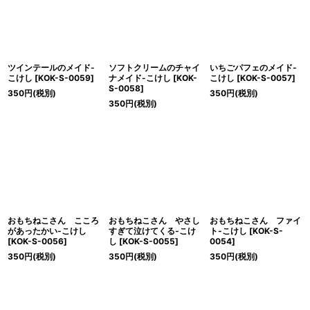
ツインテールのメイド-
ソフトクリームのチャイ
いちごパフェのメイド-
こけし
[
KOK-S-0059
]
ナメイド-こけし
[
KOK-
こけし
[
KOK-S-0057
]
S-0058
]
350
円
(税別)
350
円
(税別)
350
円
(税別)
おもちねこさん こころ
おもちねこさん やさし
おもちねこさん ファイ
があったかい-こけし
すぎて泣けてくる-こけ
ト-こけし
[
KOK-S-
[
KOK-S-0056
]
し
[
KOK-S-0055
]
0054
]
350
円
(税別)
350
円
(税別)
350
円
(税別)