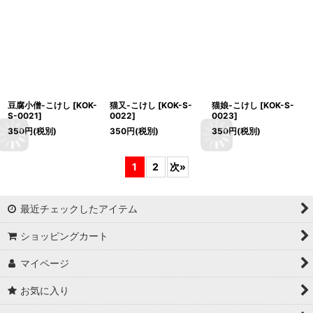
豆腐小僧-こけし
[
KOK-
猫又-こけし
[
KOK-S-
猫娘-こけし
[
KOK-S-
S-0021
]
0022
]
0023
]
350
円
(税別)
350
円
(税別)
350
円
(税別)
1
2
次
»
最近チェックしたアイテム
ショッピングカート
マイページ
お気に入り