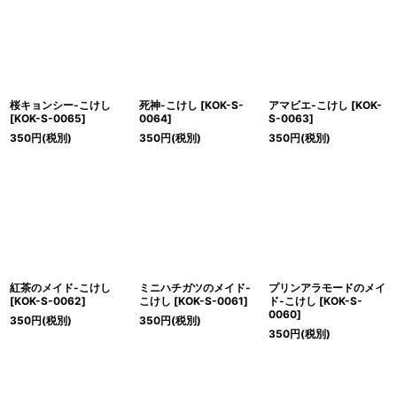
絞り込む
桜キョンシー-こけし
死神-こけし
[
KOK-S-
アマビエ-こけし
[
KOK-
[
KOK-S-0065
]
0064
]
S-0063
]
350
円
(税別)
350
円
(税別)
350
円
(税別)
紅茶のメイド-こけし
ミニハチガツのメイド-
プリンアラモードのメイ
[
KOK-S-0062
]
こけし
[
KOK-S-0061
]
ド-こけし
[
KOK-S-
0060
]
350
円
(税別)
350
円
(税別)
350
円
(税別)