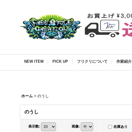
NEW ITEM
PICK UP
フリクリについて
作家紹介
ホーム
>
のうし
のうし
表示数
:
画像
:
在庫あり