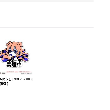
中-のうし
[
NOU-S-0003
]
(税別)