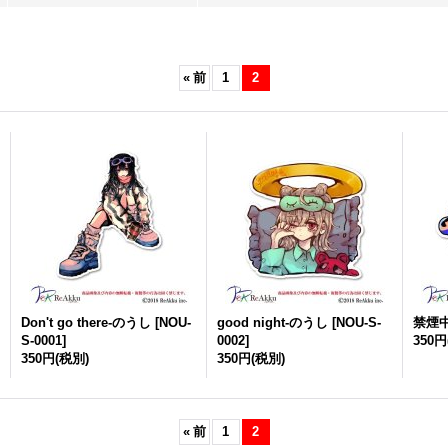
«
前
1
2
Don't go there-のうし
[
NOU-
good night-のうし
[
NOU-S-
禁煙
S-0001
]
0002
]
350円
350円
(税別)
350円
(税別)
«
前
1
2