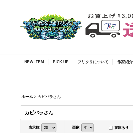
NEW ITEM
PICK UP
フリクリについて
作家紹介
ホーム
>
カピバラさん
カピバラさん
表示数
:
画像
:
在庫あり