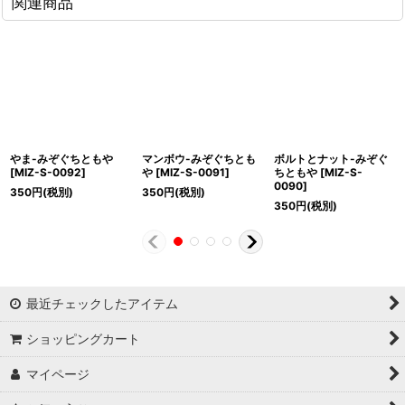
関連商品
やま-みぞぐちともや
マンボウ-みぞぐちとも
ボルトとナット-みぞぐ
[
MIZ-S-0092
]
や
[
MIZ-S-0091
]
ちともや
[
MIZ-S-
0090
]
350
円
(税別)
350
円
(税別)
350
円
(税別)
最近チェックしたアイテム
ショッピングカート
マイページ