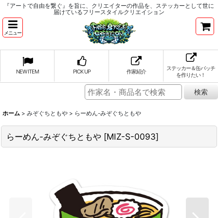
『アートで自由を繋ぐ』を旨に、クリエイターの作品を、ステッカーとして世に
届けているフリースタイルクリエイション
メニュー
ステッカー＆缶バッチ
NEW ITEM
PICK UP
作家紹介
を作りたい！
ホーム
>
みぞぐちともや
>
らーめん-みぞぐちともや
らーめん-みぞぐちともや
[
MIZ-S-0093
]