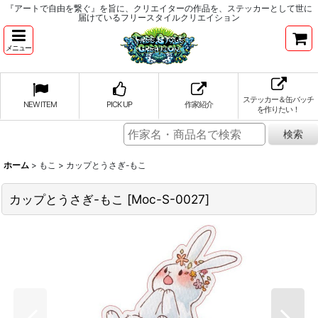
『アートで自由を繋ぐ』を旨に、クリエイターの作品を、ステッカーとして世に
届けているフリースタイルクリエイション
メニュー
ステッカー＆缶バッチ
NEW ITEM
PICK UP
作家紹介
を作りたい！
ホーム
>
もこ
>
カップとうさぎ-もこ
カップとうさぎ-もこ
[
Moc-S-0027
]