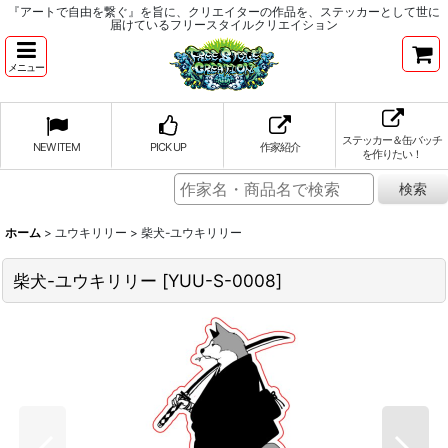
『アートで自由を繋ぐ』を旨に、クリエイターの作品を、ステッカーとして世に
届けているフリースタイルクリエイション
メニュー
ステッカー＆缶バッチ
NEW ITEM
PICK UP
作家紹介
を作りたい！
ホーム
>
ユウキリリー
>
柴犬-ユウキリリー
柴犬-ユウキリリー
[
YUU-S-0008
]