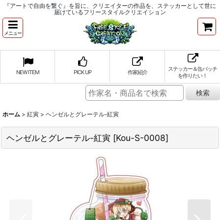
『アートで自由を繋ぐ』を旨に、クリエイターの作品を、ステッカーとして世に
届けているフリースタイルクリエイション
メニュー
ステッカー＆缶バッチ
NEW ITEM
PICK UP
作家紹介
を作りたい！
ホーム
>
紅寅
>
ヘンゼルとグレーテル-紅寅
ヘンゼルとグレーテル-紅寅
[
Kou-S-0008
]