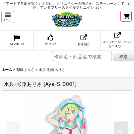
『アートで自由を繋ぐ』を旨に、クリエイターの作品を、ステッカーとして世に
届けているフリースタイルクリエイション
メニュー
ステッカー＆缶バッチ
NEW ITEM
PICK UP
作家紹介
を作りたい！
ホーム
>
彩藤ありさ
>
水兵-彩藤ありさ
水兵-彩藤ありさ
[
Aya-S-0001
]