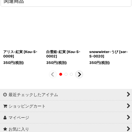
関連商品
アリス-紅寅
[
Kou-S-
白雪姫-紅寅
[
Kou-S-
snowwinter-うび
[
sor-
0009
]
0002
]
S-0020
]
350
円
(税別)
350
円
(税別)
350
円
(税別)
最近チェックしたアイテム
ショッピングカート
マイページ
お気に入り