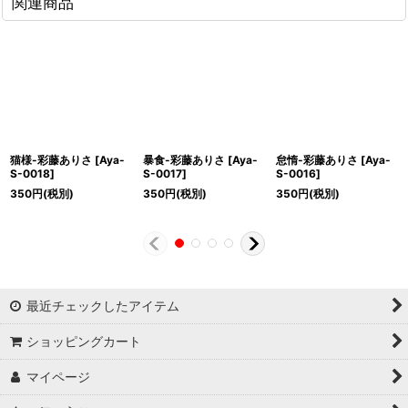
関連商品
猫様-彩藤ありさ
[
Aya-
暴食-彩藤ありさ
[
Aya-
怠惰-彩藤ありさ
[
Aya-
S-0018
]
S-0017
]
S-0016
]
350
円
(税別)
350
円
(税別)
350
円
(税別)
最近チェックしたアイテム
ショッピングカート
マイページ