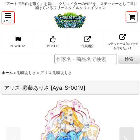
『アートで自由を繋ぐ』を旨に、クリエイターの作品を、ステッカーとして世に
届けているフリースタイルクリエイション
メニュー
ステッカー＆缶バッチ
NEW ITEM
PICK UP
作家紹介
を作りたい！
ホーム
>
彩藤ありさ
>
アリス-彩藤ありさ
アリス-彩藤ありさ
[
Aya-S-0019
]