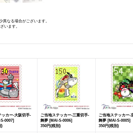
少異なる場合がございます。
ございます。
ッカー-大阪切手-
ご当地ステッカー-三重切手-
ご当地ステッカー-
-S-0007
]
舞夢
[
MAI-S-0006
]
舞夢
[
MAI-S-0005
]
)
350円
(税別)
350円
(税別)