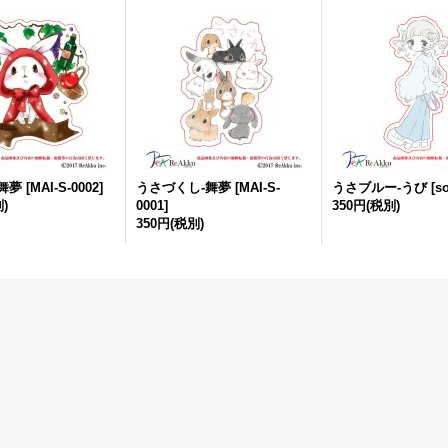
舞夢
[
MAI-S-0002
]
うさづくし-舞夢
[
MAI-S-
うさブルー-うび
[
so
)
0001
]
350円
(税別)
350円
(税別)