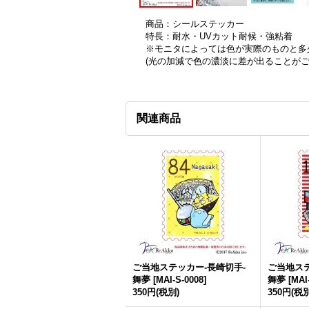
商品：シールステッカー
特長：耐水・UVカット耐候・強粘着
※モニタによっては色が実際のものと多
(光の加減で色の濃淡に差が出ることが
関連商品
ご当地ステッカー-長崎切手-
ご当地ステ
舞夢
[
MAI-S-0008
]
舞夢
[
MAI
350円
(税別)
350円
(税別