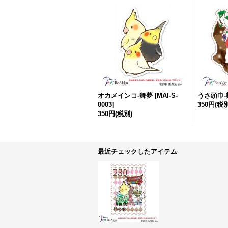
オカメインコ-舞夢
[
MAI-S-
うさ頭巾-
0003
]
350円
(税別
350円
(税別)
最近チェックしたアイテム