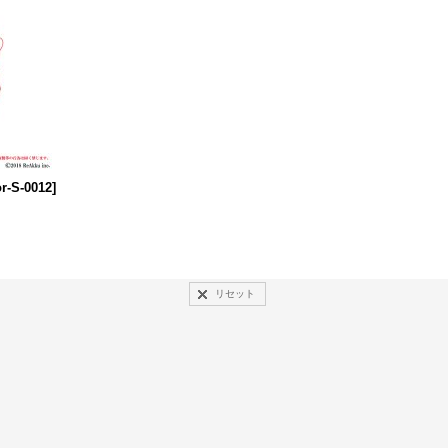
r-S-0012
]
リセット