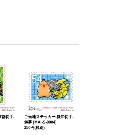
京都切手-
ご当地ステッカー-愛知切手-
舞夢
[
MAI-S-0004
]
350円
(税別)