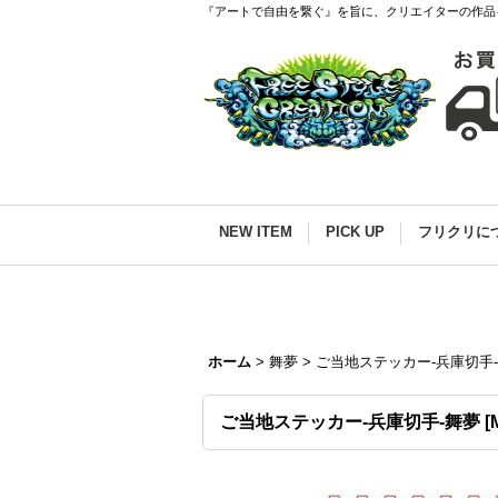
『アートで自由を繋ぐ』を旨に、クリエイターの作品
NEW ITEM
PICK UP
フリクリに
ホーム
>
舞夢
>
ご当地ステッカー-兵庫切手
ご当地ステッカー-兵庫切手-舞夢
[