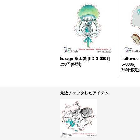
kurage-飯田愛
[
IID-S-0001
]
hallowe
350円
(税別)
S-0006
]
350円
(税別
最近チェックしたアイテム