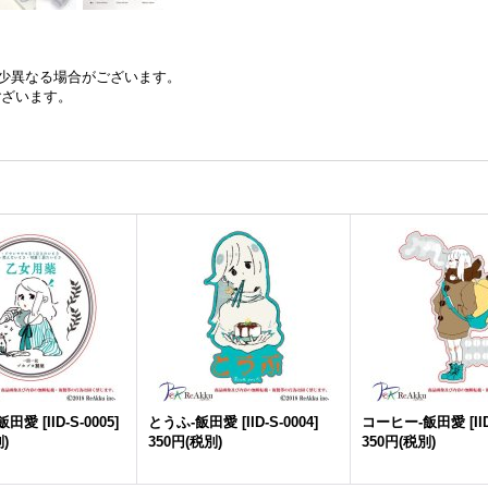
少異なる場合がございます。
ございます。
飯田愛
[
IID-S-0005
]
とうふ-飯田愛
[
IID-S-0004
]
コーヒー-飯田愛
[
II
)
350円
(税別)
350円
(税別)