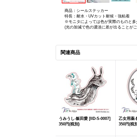
商品：シールステッカー
特長：耐水・UVカット耐候・強粘着
※モニタによっては色が実際のものと多
(光の加減で色の濃淡に差が出ることが
関連商品
うみうし-飯田愛
[
IID-S-0007
]
乙女用薬-
350円
(税別)
350円
(税別