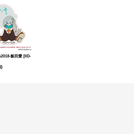
en2018-飯田愛
[
IID-
)