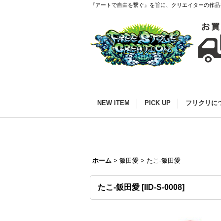
『アートで自由を繋ぐ』を旨に、クリエイターの作品
NEW ITEM
PICK UP
フリクリに
ホーム
>
飯田愛
>
たこ-飯田愛
たこ-飯田愛
[
IID-S-0008
]