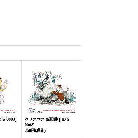
D-S-0003
]
クリスマス-飯田愛
[
IID-S-
0002
]
350円
(税別)