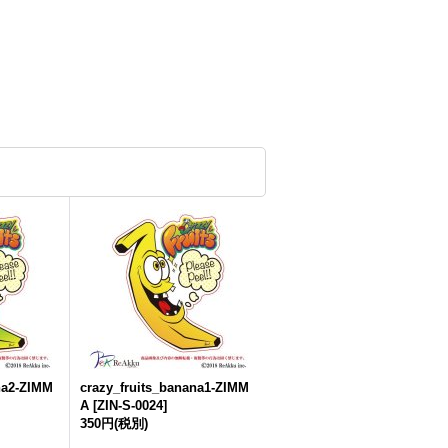
na2-ZIMM
crazy_fruits_banana1-ZIMM
A
[
ZIN-S-0024
]
350円
(税別)