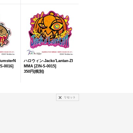
umsterN
ハロウィン-Jacko'Lantan-ZI
-S-0016
]
MMA
[
ZIN-S-0015
]
350円
(税別)
リセット