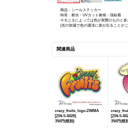
商品：シールステッカー
特長：耐水・UVカット耐候・強粘着
※モニタによっては色が実際のものと多
(光の加減で色の濃淡に差が出ることが
関連商品
crazy_fruits_logo-ZIMMA
crazy_fru
[
ZIN-S-0028
]
[
ZIN-S-00
350円
(税別)
350円
(税別