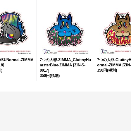
SUNormal-ZIMMA
7つの大罪-ZIMMA_GluttnyHu
7つの大罪-GluttnyH
18
]
msterBlue-ZIMMA
[
ZIN-S-
ormal-ZIMMA
[
ZIN
)
0017
]
350円
(税別)
350円
(税別)