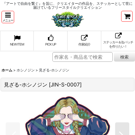
『アートで自由を繋ぐ』を旨に、クリエイターの作品を、ステッカーとして世に
届けているフリースタイルクリエイション
メニュー
ステッカー＆缶バッチ
NEW ITEM
PICK UP
作家紹介
を作りたい！
ホーム
>
ホシノジン
>
見ざる-ホシノジン
見ざる-ホシノジン
[
JIN-S-0007
]