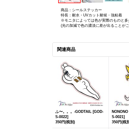
商品：シールステッカー
特長：耐水・UVカット耐候・強粘着
※モニタによっては色が実際のものと多
(光の加減で色の濃淡に差が出ることが
関連商品
ふ〜。。。-GODTAIL
[
GOD-
NONONO
S-0022
]
S-0021
]
350円
(税別)
350円
(税別