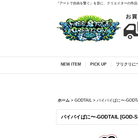
『アートで自由を繋ぐ』を旨に、クリエイターの作品
NEW ITEM
PICK UP
フリクリに
ホーム
>
GODTAIL
>
バイバイばに〜-GODTA
バイバイばに〜-GODTAIL
[
GOD-S