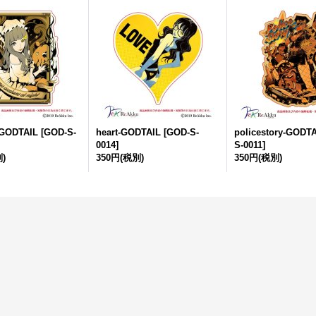
-GODTAIL
[
GOD-S-
heart-GODTAIL
[
GOD-S-
policestory-GODT
0014
]
S-0011
]
)
350円
(税別)
350円
(税別)