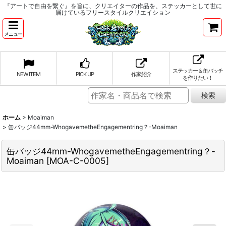
『アートで自由を繋ぐ』を旨に、クリエイターの作品を、ステッカーとして世に
届けているフリースタイルクリエイション
メニュー
ステッカー＆缶バッチ
NEW ITEM
PICK UP
作家紹介
を作りたい！
ホーム
>
Moaiman
>
缶バッジ44mm-WhogavemetheEngagementring？-Moaiman
缶バッジ44mm-WhogavemetheEngagementring？-
Moaiman
[
MOA-C-0005
]