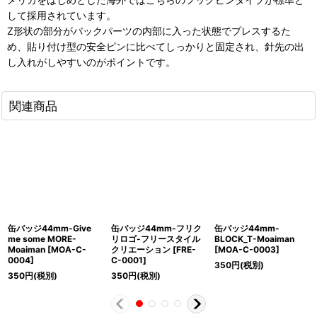
して採用されています。
Z形状の部分がバックパーツの内部に入った状態でプレスするた
め、貼り付け型の安全ピンに比べてしっかりと固定され、針先の出
し入れがしやすいのがポイントです。
関連商品
缶バッジ44mm-Give
缶バッジ44mm-フリク
缶バッジ44mm-
me some MORE-
リロゴ-フリースタイル
BLOCK_T-Moaiman
Moaiman
[
MOA-C-
クリエーション
[
FRE-
[
MOA-C-0003
]
0004
]
C-0001
]
350
円
(税別)
350
円
(税別)
350
円
(税別)