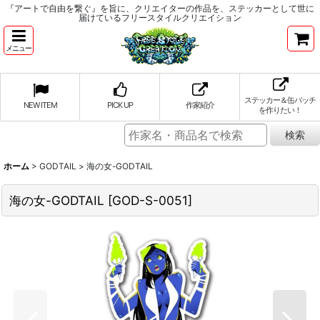
『アートで自由を繋ぐ』を旨に、クリエイターの作品を、ステッカーとして世に
届けているフリースタイルクリエイション
メニュー
ステッカー＆缶バッチ
NEW ITEM
PICK UP
作家紹介
を作りたい！
ホーム
>
GODTAIL
>
海の女-GODTAIL
海の女-GODTAIL
[
GOD-S-0051
]