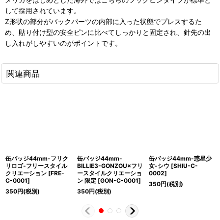
して採用されています。
Z形状の部分がバックパーツの内部に入った状態でプレスするた
め、貼り付け型の安全ピンに比べてしっかりと固定され、針先の出
し入れがしやすいのがポイントです。
関連商品
缶バッジ44mm-フリク
缶バッジ44mm-
缶バッジ44mm-惑星少
リロゴ-フリースタイル
BILLIE3-GONZOU×フリ
女-シウ
[
SHIU-C-
クリエーション
[
FRE-
ースタイルクリエーショ
0002
]
C-0001
]
ン 限定
[
GON-C-0001
]
350
円
(税別)
350
円
(税別)
350
円
(税別)