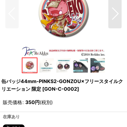
缶バッジ44mm-PINKS2-GONZOU×フリースタイルク
リエーション 限定
[
GON-C-0002
]
販売価格
:
350
円
(税別)
在庫あり