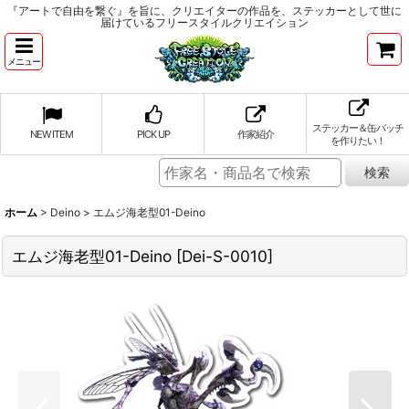
『アートで自由を繋ぐ』を旨に、クリエイターの作品を、ステッカーとして世に
届けているフリースタイルクリエイション
メニュー
ステッカー＆缶バッチ
NEW ITEM
PICK UP
作家紹介
を作りたい！
ホーム
>
Deino
>
エムジ海老型01-Deino
エムジ海老型01-Deino
[
Dei-S-0010
]