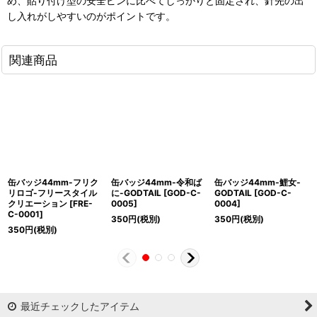
め、貼り付け型の安全ピンに比べてしっかりと固定され、針先の出
し入れがしやすいのがポイントです。
関連商品
缶バッジ44mm-フリク
缶バッジ44mm-令和ば
缶バッジ44mm-鯉女-
リロゴ-フリースタイル
に-GODTAIL
[
GOD-C-
GODTAIL
[
GOD-C-
クリエーション
[
FRE-
0005
]
0004
]
C-0001
]
350
円
(税別)
350
円
(税別)
350
円
(税別)
最近チェックしたアイテム