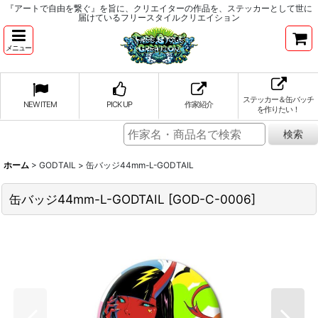
『アートで自由を繋ぐ』を旨に、クリエイターの作品を、ステッカーとして世に
届けているフリースタイルクリエイション
メニュー
ステッカー＆缶バッチ
NEW ITEM
PICK UP
作家紹介
を作りたい！
ホーム
>
GODTAIL
>
缶バッジ44mm-L-GODTAIL
缶バッジ44mm-L-GODTAIL
[
GOD-C-0006
]