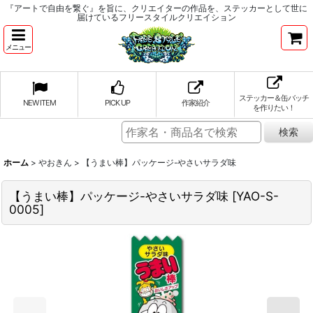
『アートで自由を繋ぐ』を旨に、クリエイターの作品を、ステッカーとして世に
届けているフリースタイルクリエイション
メニュー
ステッカー＆缶バッチ
NEW ITEM
PICK UP
作家紹介
を作りたい！
ホーム
>
やおきん
>
【うまい棒】パッケージ-やさいサラダ味
【うまい棒】パッケージ-やさいサラダ味
[
YAO-S-
0005
]