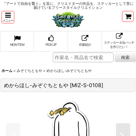
『アートで自由を繋ぐ』を旨に、クリエイターの作品を、ステッカーとして世に
届けているフリースタイルクリエイション
メニュー
ステッカー＆缶バッチ
NEW ITEM
PICK UP
作家紹介
を作りたい！
ホーム
>
みぞぐちともや
>
めからほし-みぞぐちともや
めからほし-みぞぐちともや
[
MIZ-S-0108
]