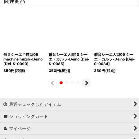
関連商品
骸音シーエ半肉型05
骸音シーエ人型10 シー
骸音シーエ人型09 シー
machine muzik-Deino
エ・カルラ-Deino
[
Dei-
エ・カルラ-Deino
[
Dei-
[
Dei-S-0090
]
S-0085
]
S-0084
]
350
円
(税別)
350
円
(税別)
350
円
(税別)
最近チェックしたアイテム
ショッピングカート
マイページ