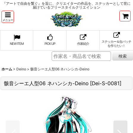
『アートで自由を繋ぐ』を旨に、クリエイターの作品を、ステッカーとして世に
届けているフリースタイルクリエイション
メニュー
ステッカー＆缶バッチ
NEW ITEM
PICK UP
作家紹介
を作りたい！
ホーム
>
Deino
>
骸音シーエ人型06 ネハンシカ-Deino
骸音シーエ人型06 ネハンシカ-Deino
[
Dei-S-0081
]