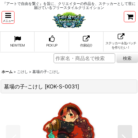
『アートで自由を繋ぐ』を旨に、クリエイターの作品を、ステッカーとして世に
届けているフリースタイルクリエイション
メニュー
ステッカー＆缶バッチ
NEW ITEM
PICK UP
作家紹介
を作りたい！
ホーム
>
こけし
>
墓場の子-こけし
墓場の子-こけし
[
KOK-S-0031
]