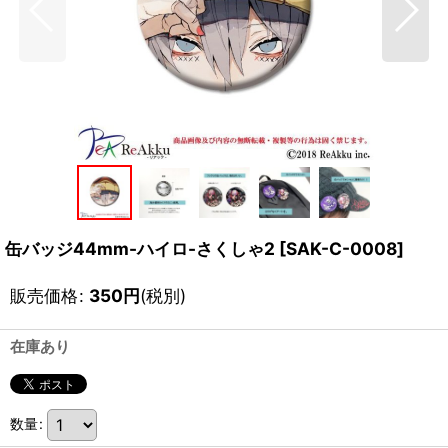
缶バッジ44mm-ハイロ-さくしゃ2
[
SAK-C-0008
]
販売価格
:
350
円
(税別)
在庫あり
数量
: