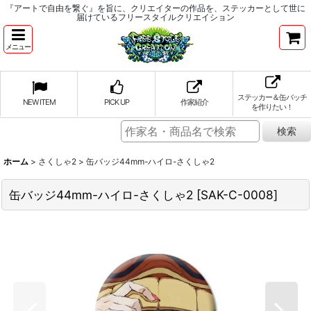
『アートで自由を繋ぐ』を旨に、クリエイターの作品を、ステッカーとして世に
届けているフリースタイルクリエイション
メニュー
ステッカー＆缶バッチ
NEW ITEM
PICK UP
作家紹介
を作りたい！
ホーム
>
さくしゃ2
>
缶バッジ44mm-ハイロ-さくしゃ2
缶バッジ44mm-ハイロ-さくしゃ2
[
SAK-C-0008
]