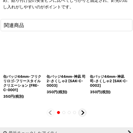
め、貼り付け型の安全ピンに比べてしっかりと固定され、針先の出
し入れがしやすいのがポイントです。
関連商品
缶バッジ44mm-フリク
缶バッジ44mm-神凪 司
缶バッジ44mm-神凪
リロゴ-フリースタイル
2-さくしゃ2
[
SAK-C-
司-さくしゃ2
[
SAK-C-
クリエーション
[
FRE-
0003
]
0002
]
C-0001
]
350
円
(税別)
350
円
(税別)
350
円
(税別)
最近チェックしたアイテム