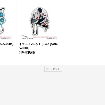
K-S-0005
]
イラスト29-さくしゃ2
[
SAK-
S-0004
]
350円
(税別)
リセット