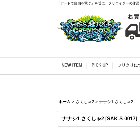
『アートで自由を繋ぐ』を旨に、クリエイターの作品
NEW ITEM
PICK UP
フリクリに
ホーム
>
さくしゃ2
>
ナナシ1-さくしゃ2
ナナシ1-さくしゃ2
[
SAK-S-0017
]