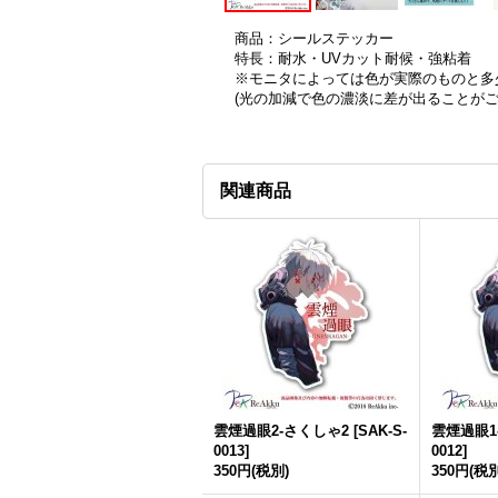
商品：シールステッカー
特長：耐水・UVカット耐候・強粘着
※モニタによっては色が実際のものと多
(光の加減で色の濃淡に差が出ることが
関連商品
雲煙過眼2-さくしゃ2
[
SAK-S-
雲煙過眼1
0013
]
0012
]
350円
(税別)
350円
(税別