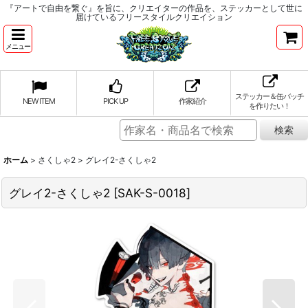
『アートで自由を繋ぐ』を旨に、クリエイターの作品を、ステッカーとして世に
届けているフリースタイルクリエイション
メニュー
ステッカー＆缶バッチ
NEW ITEM
PICK UP
作家紹介
を作りたい！
ホーム
>
さくしゃ2
>
グレイ2-さくしゃ2
グレイ2-さくしゃ2
[
SAK-S-0018
]