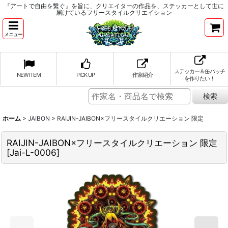
『アートで自由を繋ぐ』を旨に、クリエイターの作品を、ステッカーとして世に
届けているフリースタイルクリエイション
メニュー
ステッカー＆缶バッチ
NEW ITEM
PICK UP
作家紹介
を作りたい！
ホーム
>
JAIBON
>
RAIJIN-JAIBON×フリースタイルクリエーション 限定
RAIJIN-JAIBON×フリースタイルクリエーション 限定
[
Jai-L-0006
]