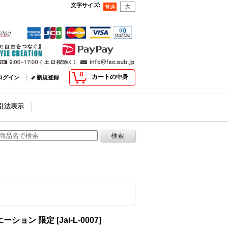
文字サイズ
:
0
カートの中身
ログイン
新規登録
引法表示
リエーション 限定
[
Jai-L-0007
]