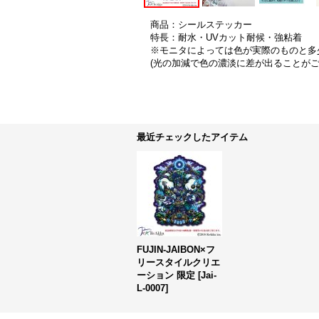
商品：シールステッカー
特長：耐水・UVカット耐候・強粘着
※モニタによっては色が実際のものと多
(光の加減で色の濃淡に差が出ることが
最近チェックしたアイテム
FUJIN-JAIBON×フ
リースタイルクリエ
ーション 限定
[
Jai-
L-0007
]