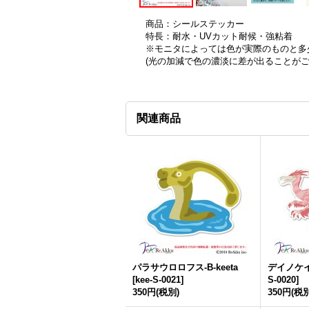
商品：シールステッカー
特長：耐水・UVカット耐候・強粘着
※モニタによっては色が実際のものと多
(光の加減で色の濃淡に差が出ることが
関連商品
パラサウロロフス-B-keeta
デイノケイル
[
kee-S-0021
]
S-0020
]
350円
(税別)
350円
(税別