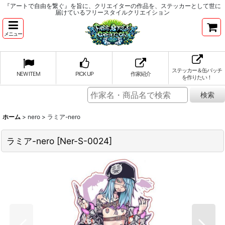
『アートで自由を繋ぐ』を旨に、クリエイターの作品を、ステッカーとして世に
届けているフリースタイルクリエイション
メニュー
ステッカー＆缶バッチ
NEW ITEM
PICK UP
作家紹介
を作りたい！
ホーム
>
nero
>
ラミア-nero
ラミア-nero
[
Ner-S-0024
]