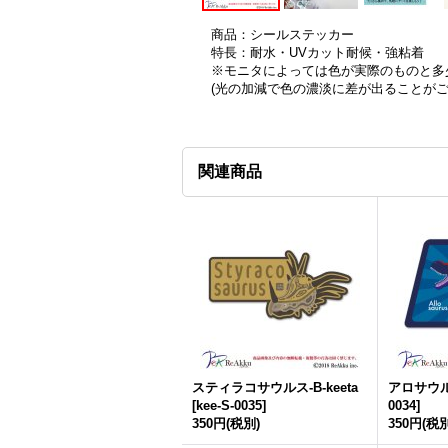
商品：シールステッカー
特長：耐水・UVカット耐候・強粘着
※モニタによっては色が実際のものと多
(光の加減で色の濃淡に差が出ることが
関連商品
スティラコサウルス-B-keeta
アロサウルス
[
kee-S-0035
]
0034
]
350円
(税別)
350円
(税別