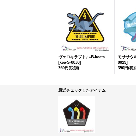
ヴェロキラプトル-B-keeta
モササウルス
[
kee-S-0030
]
0029
]
350円
(税別)
350円
(税別
最近チェックしたアイテム