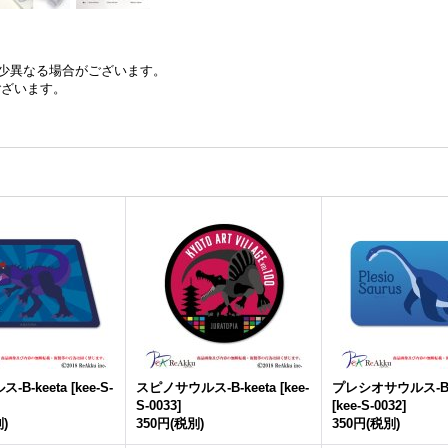
少異なる場合がございます。
ございます。
-B-keeta
[
kee-S-
スピノサウルス-B-keeta
[
kee-
プレシオサウルス-B-k
S-0033
]
[
kee-S-0032
]
)
350円
(税別)
350円
(税別)