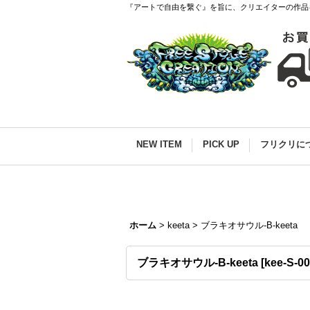
『アートで自由を繋ぐ』を旨に、クリエイターの作品
NEW ITEM
PICK UP
フリクリに
ホーム
>
keeta
>
ブラキオサウル-B-keeta
ブラキオサウル-B-keeta
[
kee-S-0