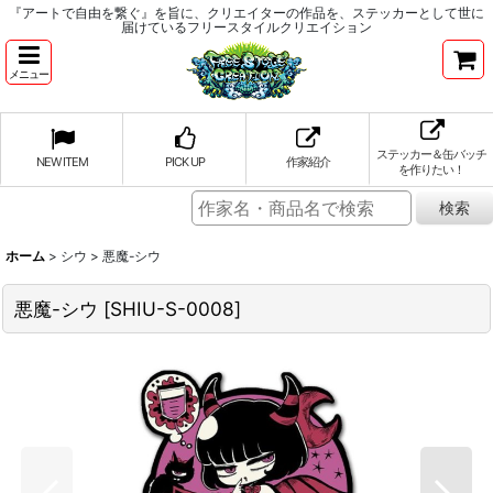
『アートで自由を繋ぐ』を旨に、クリエイターの作品を、ステッカーとして世に
届けているフリースタイルクリエイション
メニュー
ステッカー＆缶バッチ
NEW ITEM
PICK UP
作家紹介
を作りたい！
ホーム
>
シウ
>
悪魔-シウ
悪魔-シウ
[
SHIU-S-0008
]