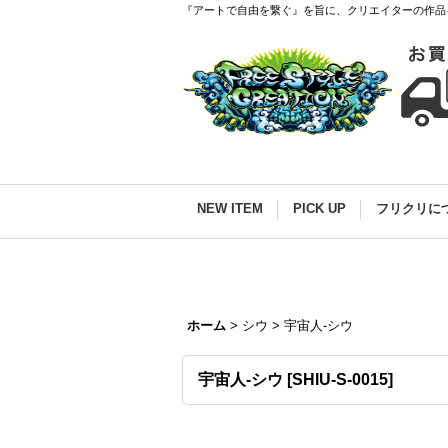
『アートで自由を繋ぐ』を旨に、クリエイターの作品
NEW ITEM
PICK UP
フリクリに
ホーム
>
シウ
>
宇宙人-シウ
宇宙人-シウ
[
SHIU-S-0015
]