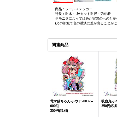
商品：シールステッカー
特長：耐水・UVカット耐候・強粘着
※モニタによっては色が実際のものと多
(光の加減で色の濃淡に差が出ることが
関連商品
電マ猫ちゃん-シウ
[
SHIU-S-
吸血鬼-シ
0006
]
350円
(税別
350円
(税別)