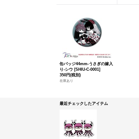
缶バッジ44mm-うさぎの嫁入
り-シウ
[
SHIU-C-0001
]
350円
(税別)
在庫あり
最近チェックしたアイテム