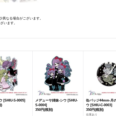
少異なる場合がございます。
ございます。
ウ
[
SHIU-S-0005
]
メデューサ姉妹-シウ
[
SHIU-
缶バッジ44mm-月
)
S-0004
]
ウ
[
SHIU-C-0003
]
350円
(税別)
350円
(税別)
在庫あり