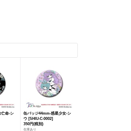
の亡命-シ
缶バッジ44mm-惑星少女-シ
ウ
[
SHIU-C-0002
]
350円
(税別)
在庫あり