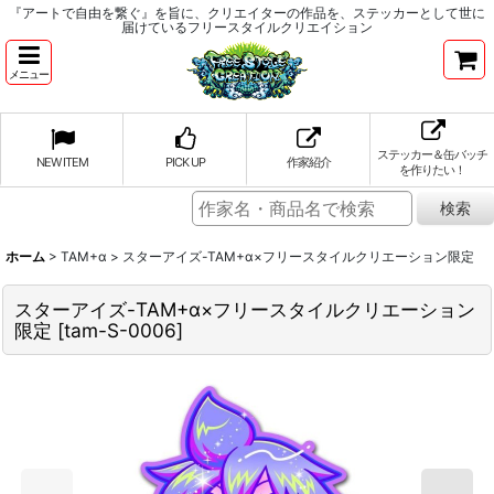
『アートで自由を繋ぐ』を旨に、クリエイターの作品を、ステッカーとして世に
届けているフリースタイルクリエイション
メニュー
ステッカー＆缶バッチ
NEW ITEM
PICK UP
作家紹介
を作りたい！
ホーム
>
TAM+α
>
スターアイズ-TAM+α×フリースタイルクリエーション限定
スターアイズ-TAM+α×フリースタイルクリエーション
限定
[
tam-S-0006
]