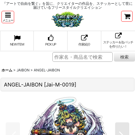
『アートで自由を繋ぐ』を旨に、クリエイターの作品を、ステッカーとして世に
届けているフリースタイルクリエイション
メニュー
ステッカー＆缶バッチ
NEW ITEM
PICK UP
作家紹介
を作りたい！
ホーム
>
JAIBON
>
ANGEL-JAIBON
ANGEL-JAIBON
[
Jai-M-0019
]