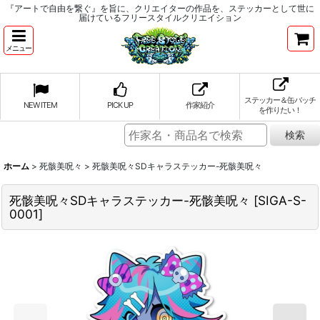
『アートで自由を繋ぐ』を旨に、クリエイターの作品を、ステッカーとして世に
届けているフリースタイルクリエイション
メニュー
ステッカー＆缶バッチ
NEW ITEM
PICK UP
作家紹介
を作りたい！
ホーム
>
死骸美呪々
>
死骸美呪々SDキャラステッカー-死骸美呪々
死骸美呪々SDキャラステッカー-死骸美呪々
[
SIGA-S-
0001
]