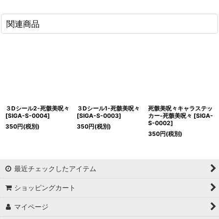
関連商品
３Dシール2-死骸美呪々
３Dシール1-死骸美呪々
死骸美呪々キャラステッ
[
SIGA-S-0004
]
[
SIGA-S-0003
]
カー-死骸美呪々
[
SIGA-
S-0002
]
350
円
(税別)
350
円
(税別)
350
円
(税別)
最近チェックしたアイテム
ショッピングカート
マイページ