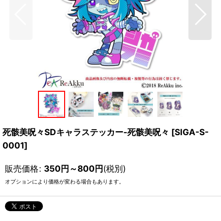
死骸美呪々SDキャラステッカー-死骸美呪々
[
SIGA-S-
0001
]
販売価格
:
350
円
～800
円
(税別)
オプションにより価格が変わる場合もあります。