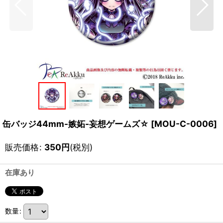
缶バッジ44mm-嫉妬-妄想ゲームズ☆
[
MOU-C-0006
]
販売価格
:
350
円
(税別)
在庫あり
数量
: