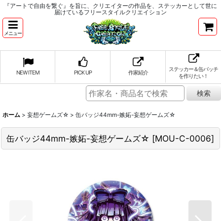
『アートで自由を繋ぐ』を旨に、クリエイターの作品を、ステッカーとして世に
届けているフリースタイルクリエイション
メニュー
ステッカー＆缶バッチ
NEW ITEM
PICK UP
作家紹介
を作りたい！
ホーム
>
妄想ゲームズ☆
>
缶バッジ44mm-嫉妬-妄想ゲームズ☆
缶バッジ44mm-嫉妬-妄想ゲームズ☆
[
MOU-C-0006
]