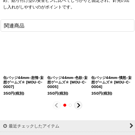
め、貼り付け型の安全ピンに比べてしっかりと固定され、針先の出
し入れがしやすいのがポイントです。
関連商品
缶バッジ44mm-怠惰-妄
缶バッジ44mm-色欲-妄
缶バッジ44mm-憤怒-妄
想ゲームズ☆
[
MOU-C-
想ゲームズ☆
[
MOU-C-
想ゲームズ☆
[
MOU-C-
0007
]
0005
]
0004
]
350
円
(税別)
350
円
(税別)
350
円
(税別)
最近チェックしたアイテム