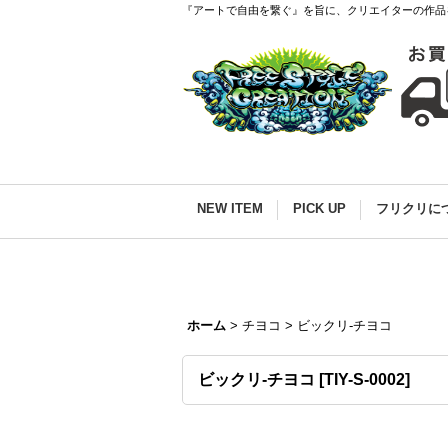
『アートで自由を繋ぐ』を旨に、クリエイターの作品
NEW ITEM
PICK UP
フリクリに
ホーム
>
チヨコ
>
ビックリ-チヨコ
ビックリ-チヨコ
[
TIY-S-0002
]