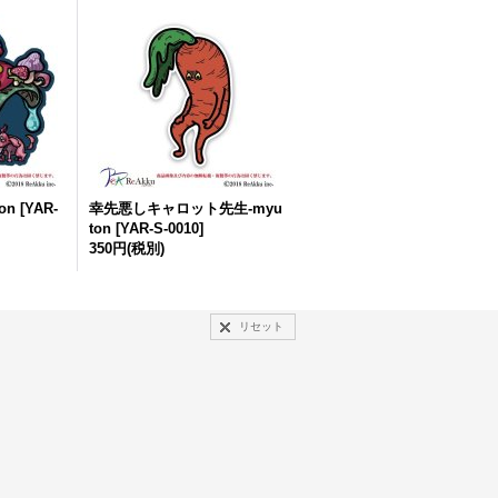
ton
[
YAR-
幸先悪しキャロット先生-myu
ton
[
YAR-S-0010
]
350円
(税別)
リセット