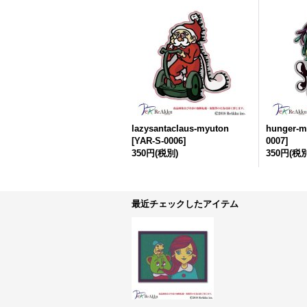
lazysantaclaus-myuton
hunger-m
[
YAR-S-0006
]
0007
]
350円
(税別)
350円
(税別
最近チェックしたアイテム