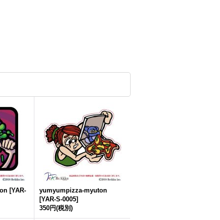
ton
[
YAR-
yumyumpizza-myuton
[
YAR-S-0005
]
350円
(税別)