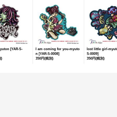
yuton
[
YAR-S-
I am coming for you-myuto
lost little girl-myu
n
[
YAR-S-0008
]
S-0009
]
)
350円
(税別)
350円
(税別)