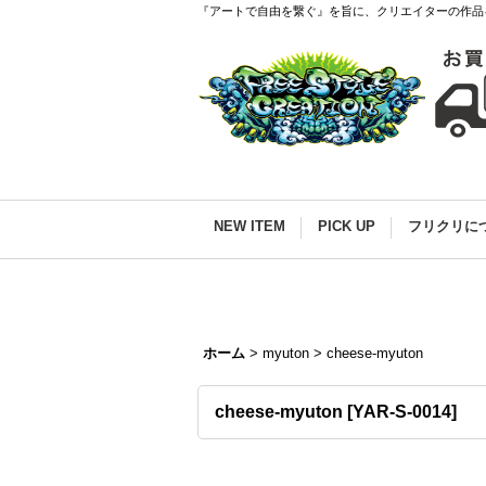
『アートで自由を繋ぐ』を旨に、クリエイターの作品
NEW ITEM
PICK UP
フリクリに
ホーム
>
myuton
>
cheese-myuton
cheese-myuton
[
YAR-S-0014
]