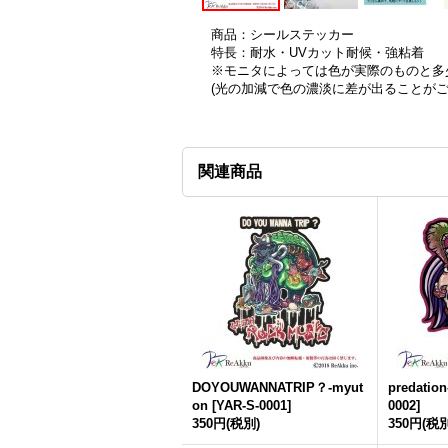
商品：シールステッカー
特長：耐水・UVカット耐候・強粘着
※モニタによっては色が実際のものと多
(光の加減で色の濃淡に差が出ることが
関連商品
DOYOUWANNATRIP？-myut
predatio
on
[
YAR-S-0001
]
0002
]
350円
(税別)
350円
(税別