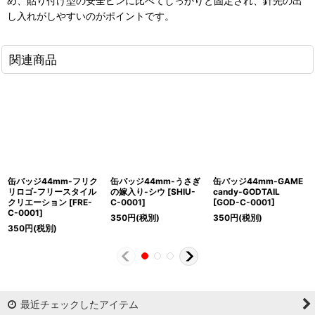
め、貼り付け型の安全ピンに比べてしっかりと固定され、針先の出
し入れがしやすいのがポイントです。
関連商品
缶バッジ44mm-フリク
缶バッジ44mm-うさぎ
缶バッジ44mm-GAME
リロゴ-フリースタイル
の嫁入り-シウ
[
SHIU-
candy-GODTAIL
クリエーション
[
FRE-
C-0001
]
[
GOD-C-0001
]
C-0001
]
350
円
(税別)
350
円
(税別)
350
円
(税別)
最近チェックしたアイテム