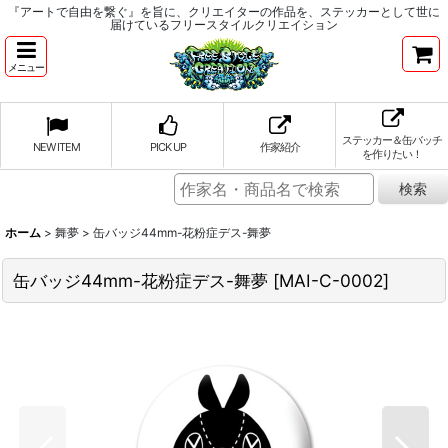
『アートで自由を繋ぐ』を旨に、クリエイターの作品を、ステッカーとして世に
届けているフリースタイルクリエイション
メニュー
ステッカー＆缶バッチ
NEW ITEM
PICK UP
作家紹介
を作りたい！
ホーム
>
舞夢
>
缶バッジ44mm-花粉症デス-舞夢
缶バッジ44mm-花粉症デス-舞夢
[
MAI-C-0002
]