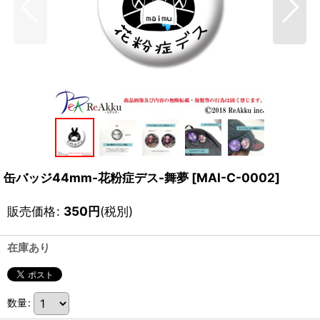
缶バッジ44mm-花粉症デス-舞夢
[
MAI-C-0002
]
販売価格
:
350
円
(税別)
在庫あり
数量
: