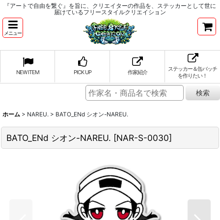
『アートで自由を繋ぐ』を旨に、クリエイターの作品を、ステッカーとして世に
届けているフリースタイルクリエイション
メニュー
ステッカー＆缶バッチ
NEW ITEM
PICK UP
作家紹介
を作りたい！
ホーム
>
NAREU.
>
BATO_ENd シオン-NAREU.
BATO_ENd シオン-NAREU.
[
NAR-S-0030
]