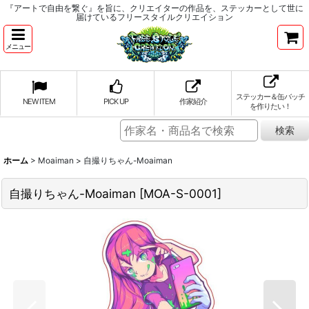
『アートで自由を繋ぐ』を旨に、クリエイターの作品を、ステッカーとして世に
届けているフリースタイルクリエイション
メニュー
ステッカー＆缶バッチ
NEW ITEM
PICK UP
作家紹介
を作りたい！
ホーム
>
Moaiman
>
自撮りちゃん-Moaiman
自撮りちゃん-Moaiman
[
MOA-S-0001
]