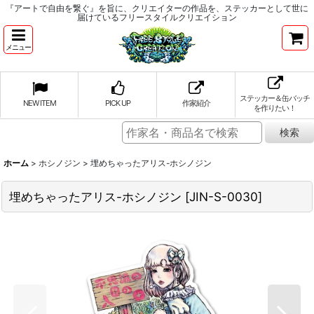
『アートで自由を繋ぐ』を旨に、クリエイターの作品を、ステッカーとして世に
届けているフリースタイルクリエイション
メニュー
ステッカー＆缶バッチ
NEW ITEM
PICK UP
作家紹介
を作りたい！
ホーム
>
ホシノジン
>
埋めちゃったアリス-ホシノジン
埋めちゃったアリス-ホシノジン
[
JIN-S-0030
]