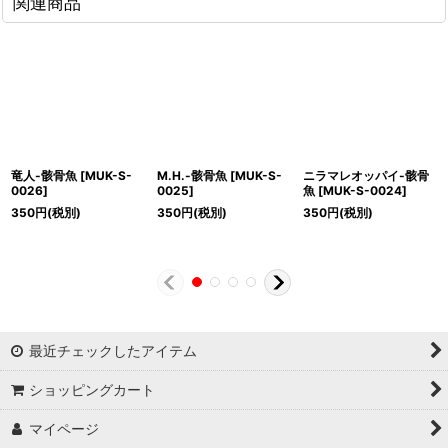
関連商品
竜人-骸骨魚
[
MUK-S-
M.H.-骸骨魚
[
MUK-S-
ニラマレオッパイ-骸骨
0026
]
0025
]
魚
[
MUK-S-0024
]
350
円
(税別)
350
円
(税別)
350
円
(税別)
最近チェックしたアイテム
ショッピングカート
マイページ