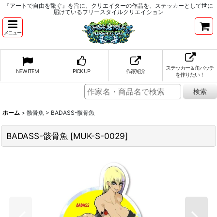
『アートで自由を繋ぐ』を旨に、クリエイターの作品を、ステッカーとして世に
届けているフリースタイルクリエイション
メニュー
ステッカー＆缶バッチ
NEW ITEM
PICK UP
作家紹介
を作りたい！
ホーム
>
骸骨魚
>
BADASS-骸骨魚
BADASS-骸骨魚
[
MUK-S-0029
]