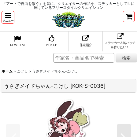
『アートで自由を繋ぐ』を旨に、クリエイターの作品を、ステッカーとして世に
届けているフリースタイルクリエイション
メニュー
ステッカー＆缶バッチ
NEW ITEM
PICK UP
作家紹介
を作りたい！
ホーム
>
こけし
>
うさぎメイドちゃん-こけし
うさぎメイドちゃん-こけし
[
KOK-S-0036
]