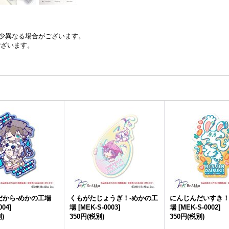
少異なる場合がございます。
ございます。
だから-めかの工場
くもがたじょうぎ！-めかの工
にんじんだいすき！
004
]
場
[
MEK-S-0003
]
場
[
MEK-S-0002
]
)
350円
(税別)
350円
(税別)