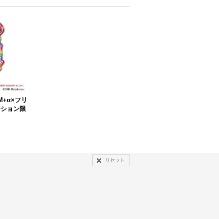
M+α×フリ
ーション限
リセット