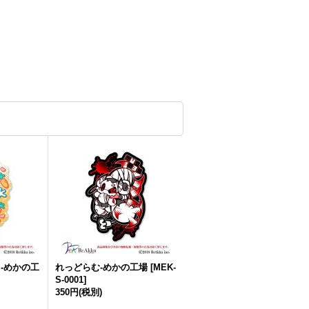
-めかの工
れっどらむ-めかの工場
[
MEK-
S-0001
]
350円
(税別)