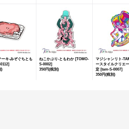
テーキ-みぞぐちとも
ねこかぶり-ともわか
[
TOMO-
マジシャンリト-TA
-0112
]
S-0002
]
ースタイルクリエ
)
350円
(税別)
定
[
tam-S-0007
]
350円
(税別)