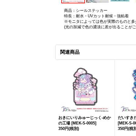
商品：シールステッカー
特長：耐水・UVカット耐候・強粘着
※モニタによっては色が実際のものと多
(光の加減で色の濃淡に差が出ることが
関連商品
おきにいりみゅーじっく-めか
だいすき
の工場
[
MEK-S-0005
]
[
MEK-S-0
350円
(税別)
350円
(税別