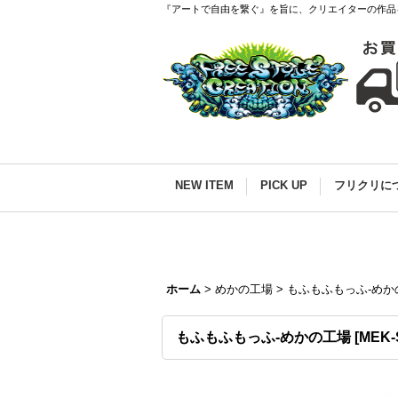
『アートで自由を繋ぐ』を旨に、クリエイターの作品
NEW ITEM
PICK UP
フリクリに
ホーム
>
めかの工場
>
もふもふもっふ-めか
もふもふもっふ-めかの工場
[
MEK-