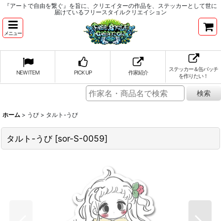
『アートで自由を繋ぐ』を旨に、クリエイターの作品を、ステッカーとして世に
届けているフリースタイルクリエイション
メニュー
ステッカー＆缶バッチ
NEW ITEM
PICK UP
作家紹介
を作りたい！
ホーム
>
うび
>
タルト-うび
タルト-うび
[
sor-S-0059
]