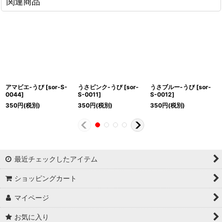
関連商品
アマビエ-うび
[
sor-S-
うさピンク-うび
[
sor-
うさブルー-うび
[
sor-
0044
]
S-0011
]
S-0012
]
350
円
(税別)
350
円
(税別)
350
円
(税別)
最近チェックしたアイテム
ショッピングカート
マイページ
お気に入り