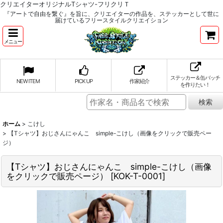
クリエイターオリジナルTシャツ-フリクリＴ
『アートで自由を繋ぐ』を旨に、クリエイターの作品を、ステッカーとして世に
届けているフリースタイルクリエイション
メニュー
ステッカー＆缶バッチ
NEW ITEM
PICK UP
作家紹介
を作りたい！
ホーム
>
こけし
>
【Tシャツ】おじさんにゃんこ simple-こけし（画像をクリックで販売ペー
ジ）
【Tシャツ】おじさんにゃんこ simple-こけし（画像
をクリックで販売ページ）
[
KOK-T-0001
]