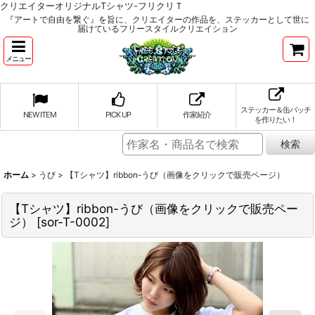
クリエイターオリジナルTシャツ-フリクリＴ
『アートで自由を繋ぐ』を旨に、クリエイターの作品を、ステッカーとして世に
届けているフリースタイルクリエイション
メニュー
ステッカー＆缶バッチ
NEW ITEM
PICK UP
作家紹介
を作りたい！
ホーム
>
うび
>
【Tシャツ】ribbon-うび（画像をクリックで販売ページ）
【Tシャツ】ribbon-うび（画像をクリックで販売ペー
ジ）
[
sor-T-0002
]