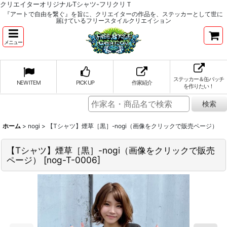
クリエイターオリジナルTシャツ-フリクリＴ
『アートで自由を繋ぐ』を旨に、クリエイターの作品を、ステッカーとして世に
届けているフリースタイルクリエイション
メニュー
ステッカー＆缶バッチ
NEW ITEM
PICK UP
作家紹介
を作りたい！
ホーム
>
nogi
>
【Tシャツ】煙草［黒］-nogi（画像をクリックで販売ページ）
【Tシャツ】煙草［黒］-nogi（画像をクリックで販売
ページ）
[
nog-T-0006
]